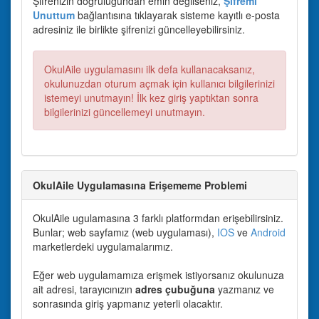
Şifrenizin doğruluğundan emin değilseniz,
Şifremi
Unuttum
bağlantısına tıklayarak sisteme kayıtlı e-posta
adresiniz ile birlikte şifrenizi güncelleyebilirsiniz.
OkulAile uygulamasını ilk defa kullanacaksanız,
okulunuzdan oturum açmak için kullanıcı bilgilerinizi
istemeyi unutmayın! İlk kez giriş yaptıktan sonra
bilgilerinizi güncellemeyi unutmayın.
OkulAile Uygulamasına Erişememe Problemi
OkulAile ugulamasına 3 farklı platformdan erişebilirsiniz.
Bunlar; web sayfamız (web uygulaması),
IOS
ve
Android
marketlerdeki uygulamalarımız.
Eğer web uygulamamıza erişmek istiyorsanız okulunuza
ait adresi, tarayıcınızın
adres çubuğuna
yazmanız ve
sonrasında giriş yapmanız yeterli olacaktır.